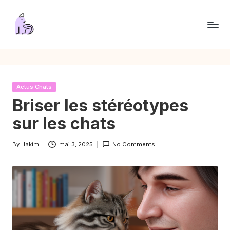
Skip
to
P
content
a
s
Posted
Actus Chats
s
in
Briser les stéréotypes
i
sur les chats
o
By
Hakim
mai 3, 2025
No Comments
n
Posted
by
C
h
a
t