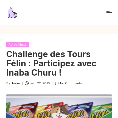
Skip
to
P
content
a
s
Posted
Actus Chats
s
in
Challenge des Tours
i
Félin : Participez avec
o
Inaba Churu !
n
By
Hakim
avril 22, 2025
No Comments
C
Posted
by
h
a
t