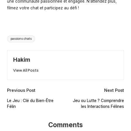
une communauté passionnée et engagée. N’attendez plus,
filmez votre chat et participez au défi !
Tags:
passions chats
Hakim
View All Posts
Post
Previous Post
Next Post
navigation
Le Jeu : Clé du Bien-Être
Jeu ou Lutte ? Comprendre
Félin
les Interactions Félines
Comments