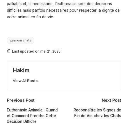
palliatifs et, si nécessaire, l’euthanasie sont des décisions
difficiles mais parfois nécessaires pour respecter la dignité de
votre animal en fin de vie.
Tags:
passions chats
Last updated on mai 21, 2025
Hakim
View All Posts
Post
Previous Post
Next Post
navigation
Euthanasie Animale : Quand
Reconnaître les Signes de
et Comment Prendre Cette
Fin de Vie chez les Chats
Décision Difficile