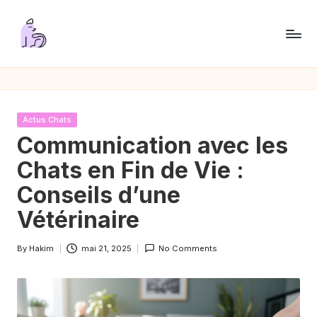
Skip
to
P
content
a
s
Posted
Actus Chats
s
in
Communication avec les
i
Chats en Fin de Vie :
o
Conseils d’une
n
Vétérinaire
C
By
Hakim
mai 21, 2025
No Comments
h
Posted
by
a
t