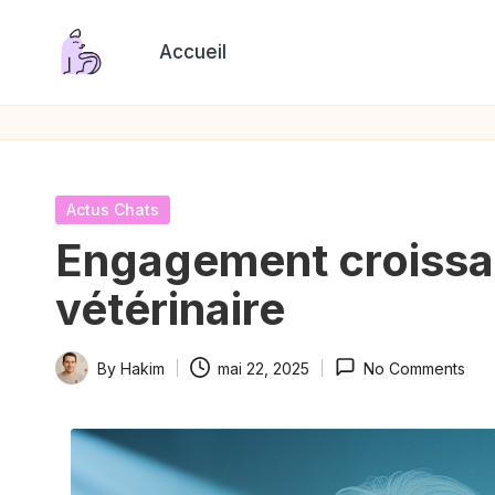
Accueil
Skip
P
to
content
a
s
Posted
Actus Chats
s
in
Engagement croissant
i
vétérinaire
o
By
Hakim
mai 22, 2025
No Comments
n
Posted
by
C
h