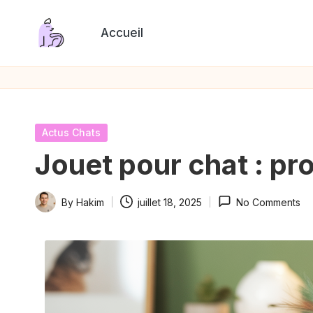
Accueil
Skip
P
to
content
a
s
Posted
Actus Chats
s
in
Jouet pour chat : p
i
By
Hakim
juillet 18, 2025
No Comments
o
Posted
by
n
C
h