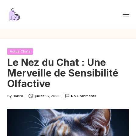
Skip
to
P
content
a
s
Posted
Actus Chats
s
in
Le Nez du Chat : Une
i
Merveille de Sensibilité
o
Olfactive
n
By
Hakim
juillet 18, 2025
No Comments
C
Posted
by
h
a
t