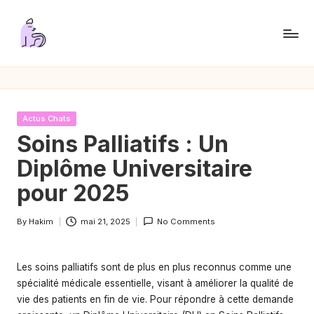
Skip
to
P
content
a
s
Posted
Actus Chats
s
in
Soins Palliatifs : Un
i
Diplôme Universitaire
o
pour 2025
n
By
Hakim
mai 21, 2025
No Comments
C
Posted
by
h
Les
soins palliatifs
sont de plus en plus reconnus comme une
a
spécialité médicale essentielle, visant à améliorer la qualité de
t
vie des patients en fin de vie. Pour répondre à cette demande