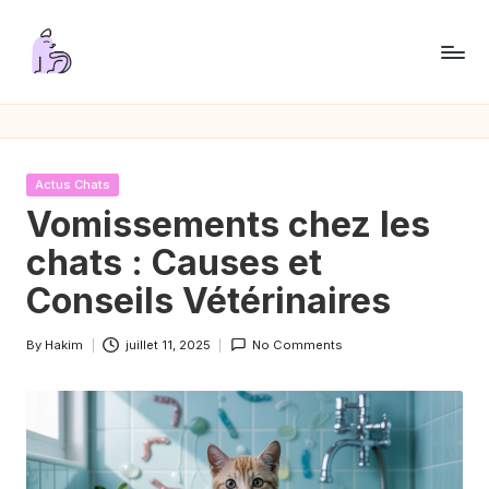
Skip
to
P
content
a
s
Posted
Actus Chats
s
in
Vomissements chez les
i
chats : Causes et
o
Conseils Vétérinaires
n
By
Hakim
juillet 11, 2025
No Comments
C
Posted
by
h
a
t